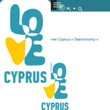
PL
You are here:
Home
»
Discover Cyprus
»
Gastronomy
»
KONA KAI 4
KONA KAI 4