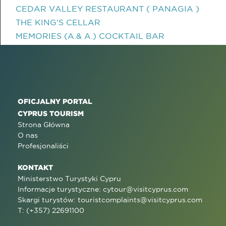
CEDAR VALLEY RESTAURANT ( PANAGIA )
THE KING'S CELLAR
MEMORIES (A.& A.) COCKTAIL BAR
OFICJALNY PORTAL
CYPRUS TOURISM
Strona Główna
O nas
Profesjonaliści
KONTAKT
Ministerstwo Turystyki Cypru
Informacje turystyczne:
cytour@visitcyprus.com
Skargi turystów:
touristcomplaints@visitcyprus.com
T: (+357) 22691100