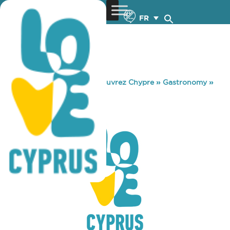
FR
You are here:
Home
»
Découvrez Chypre
»
Gastronomy
»
KONA KAI 4
KONA KAI 4