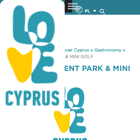
PL
You are here:
Home
»
Discover Cyprus
»
Gastronomy
»
ITHAKI AMUSEMENT PARK & MINI GOLF
ITHAKI AMUSEMENT PARK & MINI
GOLF