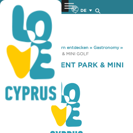
DE
You are here:
Home
»
Zypern entdecken
»
Gastronomy
»
ITHAKI AMUSEMENT PARK & MINI GOLF
ITHAKI AMUSEMENT PARK & MINI
GOLF