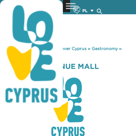
PL
You are here:
Home
»
Discover Cyprus
»
Gastronomy
»
KFC KINGS AVENUE MALL
KFC KINGS AVENUE MALL