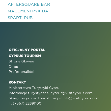
AFTERSQUARE BAR
MAGEMENI PYXIDA
SPARTI PUB
OFICJALNY PORTAL
CYPRUS TOURISM
Strona Główna
O nas
Profesjonaliści
KONTAKT
Ministerstwo Turystyki Cypru
Informacje turystyczne:
cytour@visitcyprus.com
Skargi turystów:
touristcomplaints@visitcyprus.com
T: (+357) 22691100