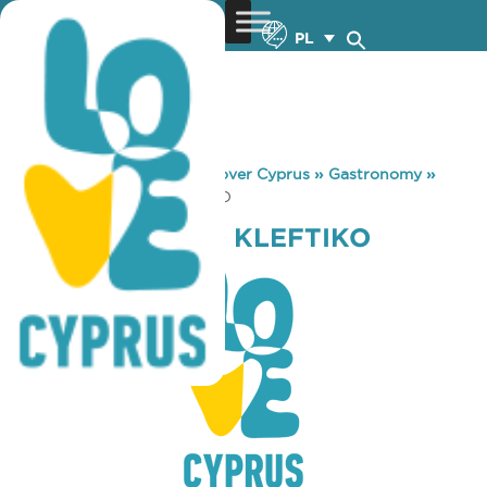
PL
You are here:
Home
»
Discover Cyprus
»
Gastronomy
»
KYRIAKOS OFTO KLEFTIKO
KYRIAKOS OFTO KLEFTIKO