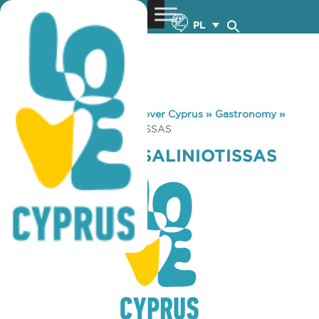
PL
You are here:
Home
»
Discover Cyprus
»
Gastronomy
»
KIPOS TIS CHRYSALINIOTISSAS
KIPOS TIS CHRYSALINIOTISSAS