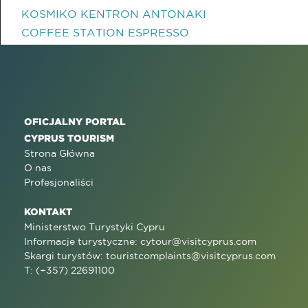
KOSMIKO KENTRON ANTONAKI
COFFEE STATION ESPRESSO
OFICJALNY PORTAL
CYPRUS TOURISM
Strona Główna
O nas
Profesjonaliści
KONTAKT
Ministerstwo Turystyki Cypru
Informacje turystyczne:
cytour@visitcyprus.com
Skargi turystów:
touristcomplaints@visitcyprus.com
T: (+357) 22691100