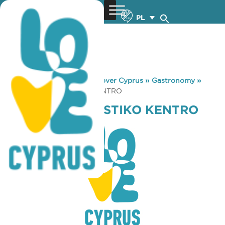
PL
You are here:
Home
»
Discover Cyprus
»
Gastronomy
»
KOILADA POLITISTIKO KENTRO
KOILADA POLITISTIKO KENTRO