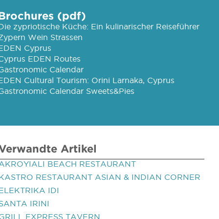
Brochures (pdf)
Die zypriotische Küche: Ein kulinarischer Reiseführer
Zypern Wein Strassen
EDEN Cyprus
Cyprus EDEN Routes
Gastronomic Calendar
EDEN Cultural Tourism: Orini Larnaka, Cyprus
Gastronomic Calendar Sweets&Pies
Verwandte Artikel
AKROYIALI BEACH RESTAURANT
KASTRO RESTAURANT ASIAN & INDIAN CORNER
ELEKTRIKA IDI
SANTA IRINI
GRILL EXPRESS TAVERN