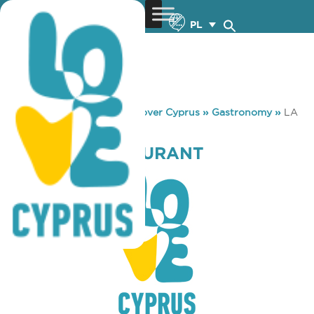
PL
You are here:
Home
»
Discover Cyprus
»
Gastronomy
»
LA
BOCA RESTAURANT
LA BOCA RESTAURANT