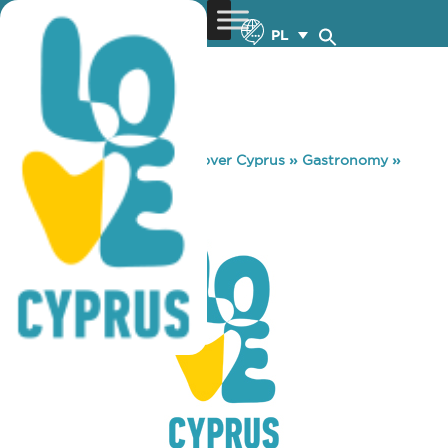
PL
You are here:
Home
»
Discover Cyprus
»
Gastronomy
»
LEMON PARK
LEMON PARK