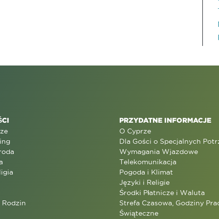
CI
PRZYDATNE INFORMACJE
rze
O Cyprze
ing
Dla Gości o Specjalnych Pot
roda
Wymagania Wjazdowe
a
Telekomunikacja
ligia
Pogoda i Klimat
Języki i Religie
Środki Płatnicze i Waluta
a Rodzin
Strefa Czasowa, Godziny Prac
Świąteczne