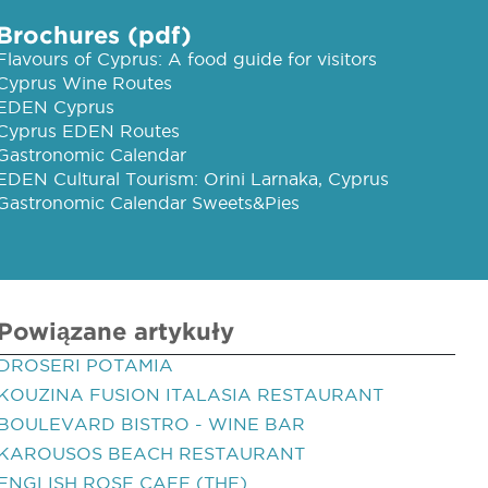
Brochures (pdf)
Flavours of Cyprus: A food guide for visitors
Cyprus Wine Routes
EDEN Cyprus
Cyprus EDEN Routes
Gastronomic Calendar
EDEN Cultural Tourism: Orini Larnaka, Cyprus
Gastronomic Calendar Sweets&Pies
Powiązane artykuły
DROSERI POTAMIA
KOUZINA FUSION ITALASIA RESTAURANT
BOULEVARD BISTRO - WINE BAR
KAROUSOS BEACH RESTAURANT
ENGLISH ROSE CAFE (THE)