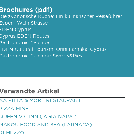
Brochures (pdf)
Die zypriotische Küche: Ein kulinarischer Reiseführer
Zypern Wein Strassen
EDEN Cyprus
Cyprus EDEN Routes
Gastronomic Calendar
EDEN Cultural Tourism: Orini Larnaka, Cyprus
Gastronomic Calendar Sweets&Pies
Verwandte Artikel
AA PITTA & MORE RESTAURANT
PIZZA MINE
QUEEN VIC INN ( AGIA NAPA )
MAKOU FOOD AND SEA (LARNACA)
REMEZZO