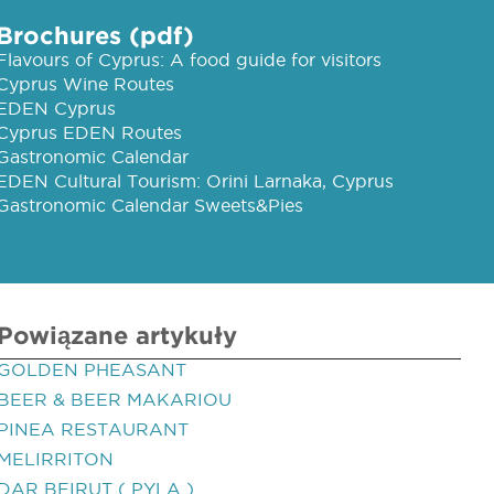
Brochures (pdf)
Flavours of Cyprus: A food guide for visitors
Cyprus Wine Routes
EDEN Cyprus
Cyprus EDEN Routes
Gastronomic Calendar
EDEN Cultural Tourism: Orini Larnaka, Cyprus
Gastronomic Calendar Sweets&Pies
Powiązane artykuły
GOLDEN PHEASANT
BEER & BEER MAKARIOU
PINEA RESTAURANT
MELIRRITON
DAR BEIRUT ( PYLA )