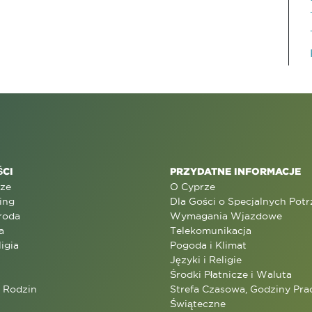
CI
PRZYDATNE INFORMACJE
rze
O Cyprze
ing
Dla Gości o Specjalnych Pot
roda
Wymagania Wjazdowe
a
Telekomunikacja
ligia
Pogoda i Klimat
Języki i Religie
Środki Płatnicze i Waluta
a Rodzin
Strefa Czasowa, Godziny Prac
Świąteczne