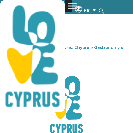
FR
You are here:
Home
»
Découvrez Chypre
»
Gastronomy
»
NAPA TAVERN
NAPA TAVERN