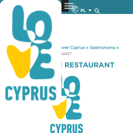
PL
You are here:
Home
»
Discover Cyprus
»
Gastronomy
»
NEOS POSEIDON RESTAURANT
NEOS POSEIDON RESTAURANT