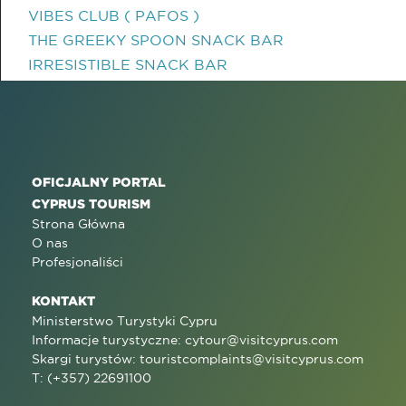
VIBES CLUB ( PAFOS )
THE GREEKY SPOON SNACK BAR
IRRESISTIBLE SNACK BAR
OFICJALNY PORTAL
CYPRUS TOURISM
Strona Główna
O nas
Profesjonaliści
KONTAKT
Ministerstwo Turystyki Cypru
Informacje turystyczne:
cytour@visitcyprus.com
Skargi turystów:
touristcomplaints@visitcyprus.com
T: (+357) 22691100