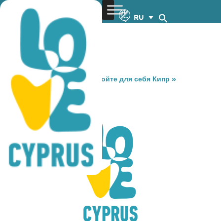
RU
You are here:
Home
»
Откройте для себя Кипр
»
Gastronomy
»
OLIVETIO
OLIVETIO