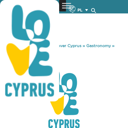
PL
You are here:
Home
»
Discover Cyprus
»
Gastronomy
»
PAEK KATIDATA
PAEK KATIDATA