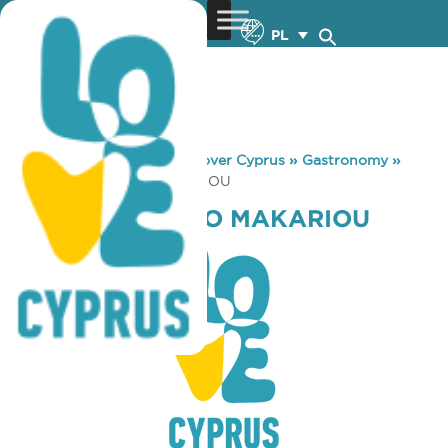
PL
You are here:
Home
»
Discover Cyprus
»
Gastronomy
»
MARRONE ROSSO MAKARIOU
MARRONE ROSSO MAKARIOU