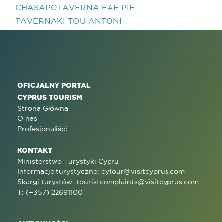
CHASAPOTAVERNA FAE PIE
TAVERNAKI TOU ANTONI
OFICJALNY PORTAL
CYPRUS TOURISM
Strona Główna
O nas
Profesjonaliści
KONTAKT
Ministerstwo Turystyki Cypru
Informacje turystyczne:
cytour@visitcyprus.com
Skargi turystów:
touristcomplaints@visitcyprus.com
T: (+357) 22691100