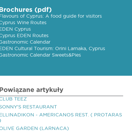
Brochures (pdf)
Flavours of Cyprus: A food guide for visitors
Cyprus Wine Routes
EDEN Cyprus
Cyprus EDEN Routes
Gastronomic Calendar
EDEN Cultural Tourism: Orini Larnaka, Cyprus
Gastronomic Calendar Sweets&Pies
Powiązane artykuły
CLUB TEEZ
SONNY'S RESTAURANT
ELLINADIKON - AMERICANOS REST. ( PROTARAS
)
OLIVE GARDEN (LARNACA)