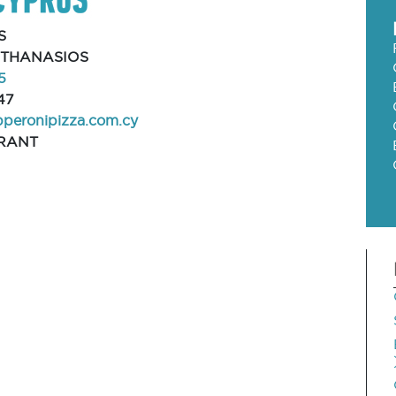
S
ATHANASIOS
5
47
peronipizza.com.cy
RANT