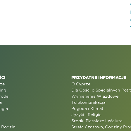
CI
PRZYDATNE INFORMACJE
rze
O Cyprze
ing
Dla Gości o Specjalnych Pot
roda
Wymagania Wjazdowe
a
Telekomunikacja
ligia
Pogoda i Klimat
Języki i Religie
Środki Płatnicze i Waluta
a Rodzin
Strefa Czasowa, Godziny Prac