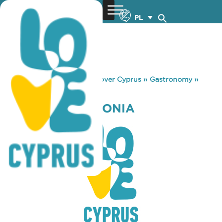
PL
You are here:
Home
»
Discover Cyprus
»
Gastronomy
»
ALONIA KAI SALONIA
ALONIA KAI SALONIA