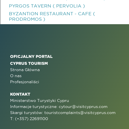
PYRGOS TAVERN ( PERVOLIA )
BYZANTION RESTAURANT - CAFE (
PRODROMOS )
OFICJALNY PORTAL
CYPRUS TOURISM
Strona Główna
O nas
Profesjonaliści
KONTAKT
Ministerstwo Turystyki Cypru
Informacje turystyczne:
cytour@visitcyprus.com
Skargi turystów:
touristcomplaints@visitcyprus.com
T: (+357) 22691100