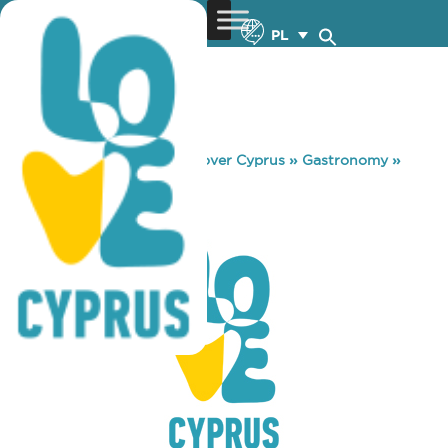
PL
You are here:
Home
»
Discover Cyprus
»
Gastronomy
»
PIZZA MINE
PIZZA MINE