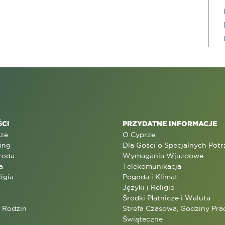
CI
PRZYDATNE INFORMACJE
rze
O Cyprze
ing
Dla Gości o Specjalnych Pot
roda
Wymagania Wjazdowe
a
Telekomunikacja
ligia
Pogoda i Klimat
Języki i Religie
Środki Płatnicze i Waluta
a Rodzin
Strefa Czasowa, Godziny Prac
Świąteczne