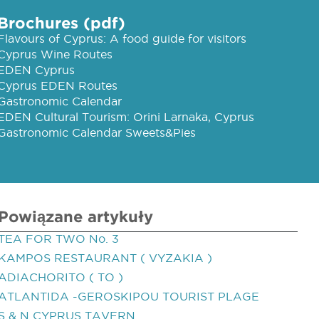
Brochures (pdf)
Flavours of Cyprus: A food guide for visitors
Cyprus Wine Routes
EDEN Cyprus
Cyprus EDEN Routes
Gastronomic Calendar
EDEN Cultural Tourism: Orini Larnaka, Cyprus
Gastronomic Calendar Sweets&Pies
Powiązane artykuły
TEA FOR TWO No. 3
KAMPOS RESTAURANT ( VYZAKIA )
ADIACHORITO ( TO )
ATLANTIDA -GEROSKIPOU TOURIST PLAGE
S & N CYPRUS TAVERN