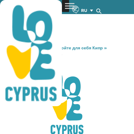
RU
You are here:
Home
»
Откройте для себя Кипр
»
Gastronomy
»
SECRET PUB
SECRET PUB