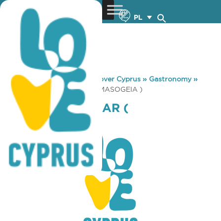
PL
You are here:
Home
»
Discover Cyprus
»
Gastronomy
»
STEVIS SNACK BAR ( GERMASOGEIA )
STEVIS SNACK BAR (
GERMASOGEIA )