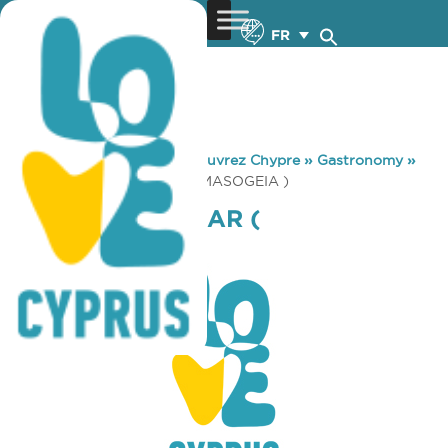
FR
You are here:
Home
»
Découvrez Chypre
»
Gastronomy
»
STEVIS SNACK BAR ( GERMASOGEIA )
STEVIS SNACK BAR (
GERMASOGEIA )