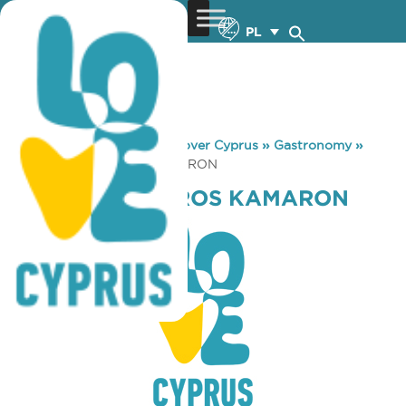
PL
You are here:
Home
»
Discover Cyprus
»
Gastronomy
»
TAVERNA TEFKROS KAMARON
TAVERNA TEFKROS KAMARON