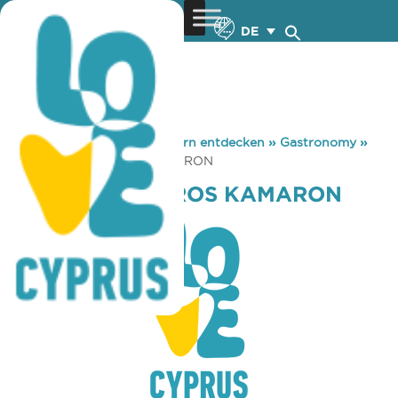
DE
You are here:
Home
»
Zypern entdecken
»
Gastronomy
»
TAVERNA TEFKROS KAMARON
TAVERNA TEFKROS KAMARON