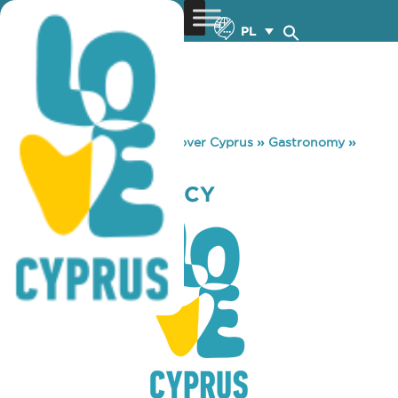
PL
You are here:
Home
»
Discover Cyprus
»
Gastronomy
»
THE SEABLINGS CY
THE SEABLINGS CY