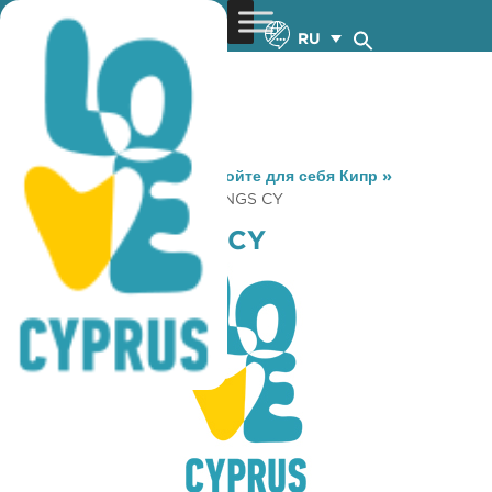
RU
You are here:
Home
»
Откройте для себя Кипр
»
Gastronomy
»
THE SEABLINGS CY
THE SEABLINGS CY