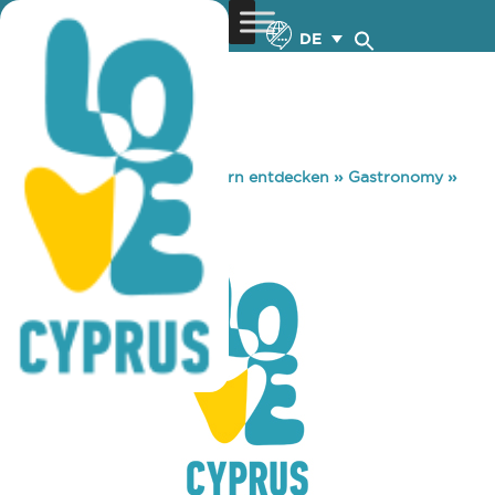
DE
You are here:
Home
»
Zypern entdecken
»
Gastronomy
»
THEORY BAR
THEORY BAR