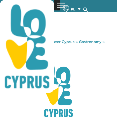
PL
You are here:
Home
»
Discover Cyprus
»
Gastronomy
»
TOCHNI TAVERN
TOCHNI TAVERN