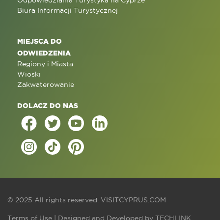
Odpowiedzialna Turystyka na Cyprze
Biura Informacji Turystycznej
MIEJSCA DO
ODWIEDZENIA
Regiony i Miasta
Wioski
Zakwaterowanie
DOLACZ DO NAS
© 2025 All rights reserved.
VISITCYPRUS.COM
Terms of Use
| Designed and Developed by
TECHLINK