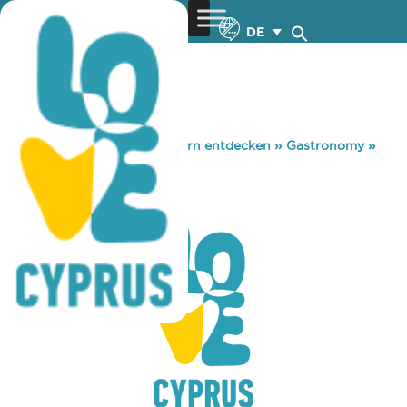
DE
You are here:
Home
»
Zypern entdecken
»
Gastronomy
»
TOCHNI TAVERN
TOCHNI TAVERN