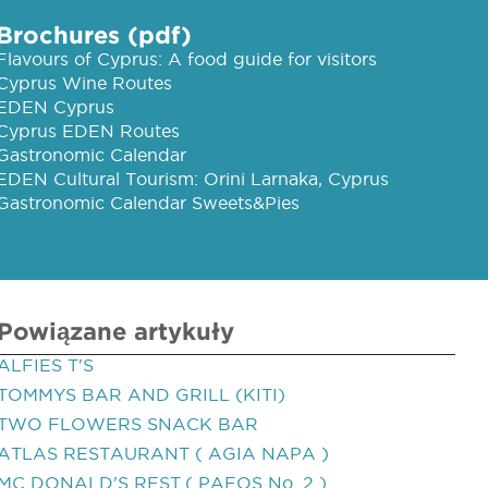
Brochures (pdf)
Flavours of Cyprus: A food guide for visitors
Cyprus Wine Routes
EDEN Cyprus
Cyprus EDEN Routes
Gastronomic Calendar
EDEN Cultural Tourism: Orini Larnaka, Cyprus
Gastronomic Calendar Sweets&Pies
Powiązane artykuły
ALFIES T'S
TOMMYS BAR AND GRILL (KITI)
TWO FLOWERS SNACK BAR
ATLAS RESTAURANT ( AGIA NAPA )
MC DONALD'S REST.( PAFOS No. 2 )