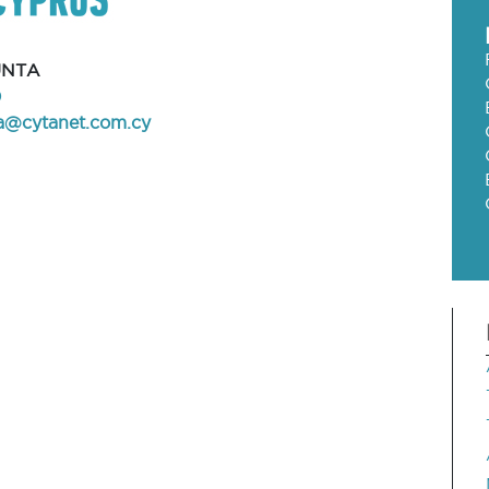
UNTA
0
la@cytanet.com.cy