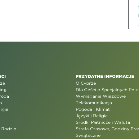
CI
PRZYDATNE INFORMACJE
rze
O Cyprze
ing
Dla Gości o Specjalnych Pot
roda
Wymagania Wjazdowe
a
Telekomunikacja
ligia
Pogoda i Klimat
Języki i Religie
Środki Płatnicze i Waluta
a Rodzin
Strefa Czasowa, Godziny Prac
Świąteczne