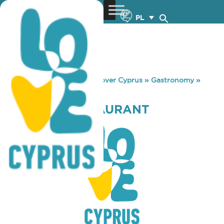
PL
You are here:
Home
»
Discover Cyprus
»
Gastronomy
»
TUCK INN RESTAURANT
TUCK INN RESTAURANT