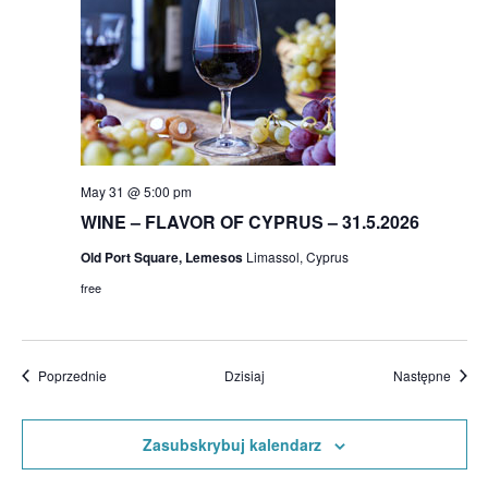
May 31 @ 5:00 pm
WINE – FLAVOR OF CYPRUS – 31.5.2026
Old Port Square, Lemesos
Limassol, Cyprus
free
Wydarzenia
Wydar
Poprzednie
Dzisiaj
Następne
Zasubskrybuj kalendarz