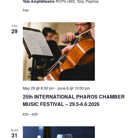
Tala Amphitheatre
RCPV+993, Tala, Paphos
free
FRI
29
May 29 @ 8:30 pm
-
June 6 @ 10:00 pm
25th INTERNATIONAL PHAROS CHAMBER
MUSIC FESTIVAL – 29.5-6.6.2026
€20 – €25
SUN
31