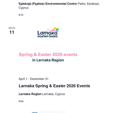
Episkopi (Paphos) Environmental Centre
Pafos, Episkopi,
Cyprus
€10
MON
11
April 1
-
December 31
Larnaka Spring & Easter 2026 Events
Larnaka Region
Larnaka, Cyprus
free