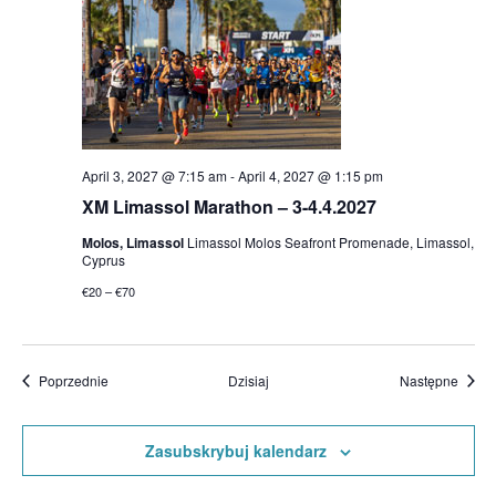
April 3, 2027 @ 7:15 am
-
April 4, 2027 @ 1:15 pm
XM Limassol Marathon – 3-4.4.2027
Molos, Limassol
Limassol Molos Seafront Promenade, Limassol,
Cyprus
€20 – €70
Wydarzenia
Wydar
Poprzednie
Dzisiaj
Następne
Zasubskrybuj kalendarz