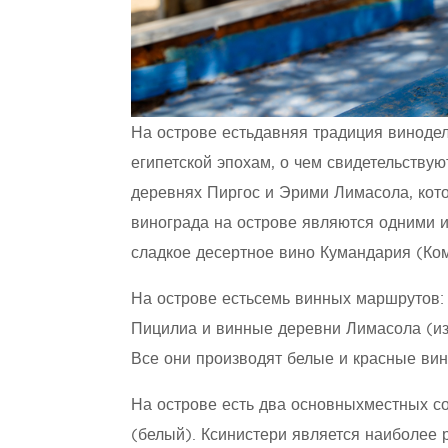
На острове естьдавняя традиция винодел
египетской эпохам, о чем свидетельству
деревнях Пиргос и Эрими Лимасола, кото
винограда на острове являются одними и
сладкое десертное вино Кумандария (К
На острове естьсемь винных маршрутов: 
Пицилиа и винные деревни Лимасола (изв
Все они производят белые и красные вин
На острове есть два основныхместных со
(белый). Ксинистери является наиболее