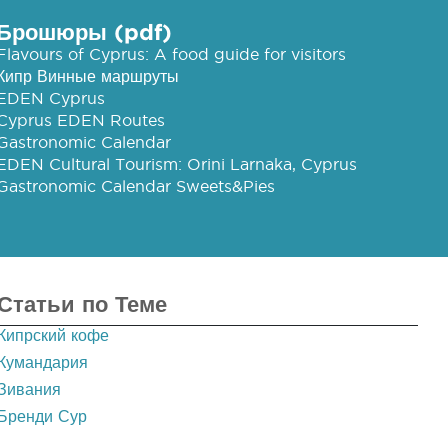
Брошюры (pdf)
Flavours of Cyprus: A food guide for visitors
Кипр Винные маршруты
EDEN Cyprus
Cyprus EDEN Routes
Gastronomic Calendar
EDEN Cultural Tourism: Orini Larnaka, Cyprus
Gastronomic Calendar Sweets&Pies
Статьи по Теме
Кипрский кофе
Кумандария
Зивания
Бренди Сур