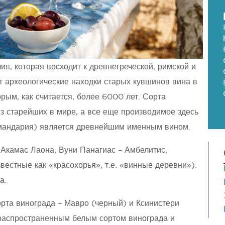
ия, которая восходит к древнегреческой, римской и
ют археологические находки старых кувшинов вина в
рым, как считается, более 6000 лет. Сорта
з старейших в мире, а все еще производимое здесь
омандария) является древнейшим именным вином.
Акамас Лаона, Вуни Панагиас – Амбелитис,
естные как «красохорья», т.е. «винные деревни»).
а.
рта винограда – Мавро (черный) и Ксинистери
 распространенным белым сортом винограда и