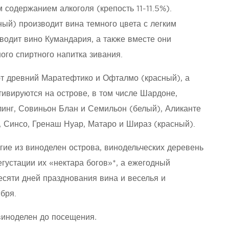
м содержанием алкоголя (крепость 11-11.5%).
ый) производит вина темного цвета с легким
водит вино Кумандария, а также вместе они
ого спиртного напитка зивания.
т древний Маратефтико и Офталмо (красный), а
тивируются на острове, в том числе Шардоне,
линг, Совиньон Блан и Семильон (белый), Аликанте
 Синсо, Гренаш Нуар, Матаро и Шираз (красный).
огие из виноделен острова, винодельческих деревень
егустации их «нектара богов»*, а ежегодный
есяти дней празднования вина и веселья и
бря.
виноделен до посещения
.