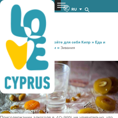
RU
You are here:
Home
»
Откройте для себя Кипр
»
Еда и
Напитки
»
Местные напитки
»
Зивания
Зивания
Присодержании алкоголя в 40-99% не удивительно, что