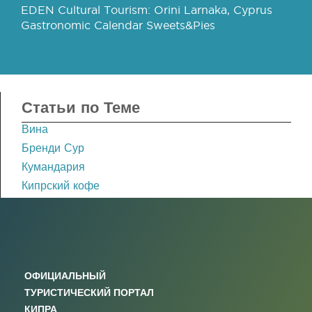
EDEN Cultural Tourism: Orini Larnaka, Cyprus
Gastronomic Calendar Sweets&Pies
Статьи по Теме
Вина
Бренди Сур
Кумандария
Кипрский кофе
ОФИЦИАЛЬНЫЙ
ТУРИСТИЧЕСКИЙ ПОРТАЛ
КИПРА