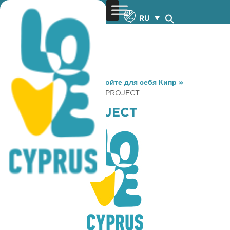
RU
You are here:
Home
»
Откройте для себя Кипр
»
Gastronomy
»
A KXOFFEE PROJECT
A KXOFFEE PROJECT