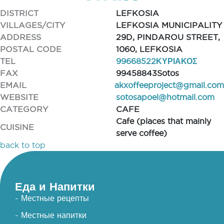
DISTRICT
LEFKOSIA
VILLAGES/CITY
LEFKOSIA MUNICIPALITY
ADDRESS
29D, PINDAROU STREET,
POSTAL CODE
1060, LEFKOSIA
TEL
99668522ΚΥΡΙΑΚΟΣ
FAX
99458843Sotos
EMAIL
akxoffeeproject@gmail.com
WEBSITE
sotosapoel@hotmail.com
CATEGORY
CAFE
Cafe (places that mainly
CUISINE
serve coffee)
back to top
Еда и Напитки
- Местные рецепты
- Местные напитки