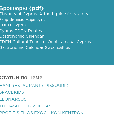
Брошюры (pdf)
Flavours of Cyprus: A food guide for visitors
Кипр Винные маршруты
EDEN Cyprus
Cyprus EDEN Routes
Gastronomic Calendar
EDEN Cultural Tourism: Orini Larnaka, Cyprus
Gastronomic Calendar Sweets&Pies
Статьи по Теме
HANI RESTAURANT ( PISSOURI )
SPACEKIDS
LEONARSOS
TO DASOUDI RIZOELIAS
PROFITIS ELIAS EXOCHIKON KENTRON