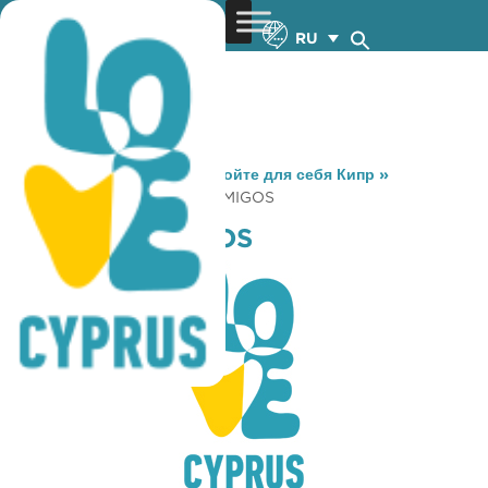
RU
You are here:
Home
»
Откройте для себя Кипр
»
Gastronomy
»
ACE TRES AMIGOS
ACE TRES AMIGOS