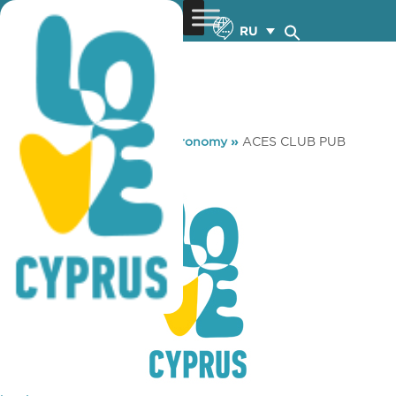
RU
You are here:
Home
»
Gastronomy
»
ACES CLUB PUB
ACES CLUB PUB