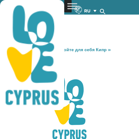
RU
You are here:
Home
»
Откройте для себя Кипр
»
Gastronomy
»
AGRAMPELI
AGRAMPELI