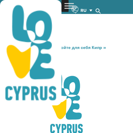
RU
You are here:
Home
»
Откройте для себя Кипр
»
Gastronomy
»
AL- BAIK
AL- BAIK