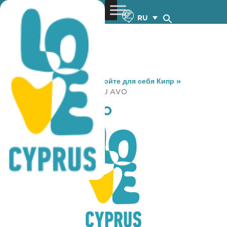
RU
You are here:
Home
»
Откройте для себя Кипр
»
Gastronomy
»
LAXMATZOU AVO
LAXMATZOU AVO