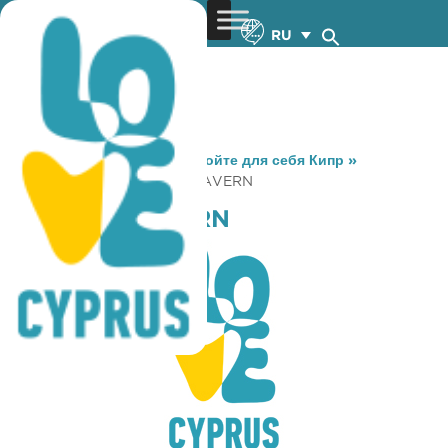
RU
You are here:
Home
»
Откройте для себя Кипр
»
Gastronomy
»
APOTHIKI TAVERN
APOTHIKI TAVERN