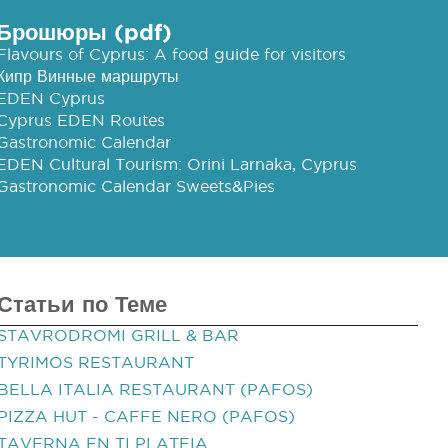
Брошюры (pdf)
Flavours of Cyprus: A food guide for visitors
Кипр Винные маршруты
EDEN Cyprus
Cyprus EDEN Routes
Gastronomic Calendar
EDEN Cultural Tourism: Orini Larnaka, Cyprus
Gastronomic Calendar Sweets&Pies
Статьи по Теме
STAVRODROMI GRILL & BAR
TYRIMOS RESTAURANT
BELLA ITALIA RESTAURANT (PAFOS)
PIZZA HUT - CAFFE NERO (PAFOS)
TAVERNA EN TI PLATEIA