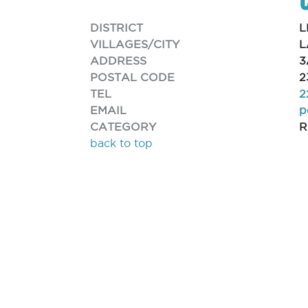
DISTRICT
L
VILLAGES/CITY
L
ADDRESS
3
POSTAL CODE
2
TEL
2
EMAIL
p
CATEGORY
R
back to top