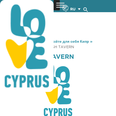
RU
You are here:
Home
»
Откройте для себя Кипр
»
Gastronomy
»
ARSINOE FISH TAVERN
ARSINOE FISH TAVERN