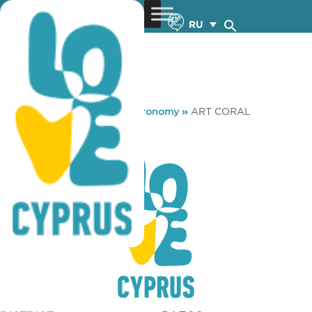
RU
You are here:
Home
»
Gastronomy
»
ART CORAL
ART CORAL